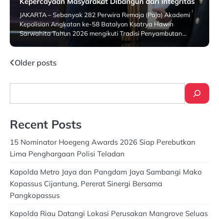
Kepercayaan Masyarakat Dibangun dari Integritas
JAKARTA – Sebanyak 282 Perwira Remaja (Paja) Akademi
Kepolisian Angkatan ke-58 Batalyon Ksatrya Hawin
Sarwahita Tahun 2026 mengikuti Tradisi Penyambutan…
23 July 2026
Posts
Older posts
navigation
Search
Recent Posts
15 Nominator Hoegeng Awards 2026 Siap Perebutkan
Lima Penghargaan Polisi Teladan
Kapolda Metro Jaya dan Pangdam Jaya Sambangi Mako
Kopassus Cijantung, Pererat Sinergi Bersama
Pangkopassus
Kapolda Riau Datangi Lokasi Perusakan Mangrove Seluas