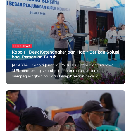
PERISTIWA
Kapolri: Desk Ketenagakerjaan Hadir Berikan Solusi
bagi Persoalan Buruh
JAKARTA – Kapolri Jenderal Polisi Drs. Listyo Sigit Prabowo,
M.Si. mendorong seluruh elemen buruh untuk terus
memperjuangkan hak dan kesejahteraan pekerja…
25 July 2026