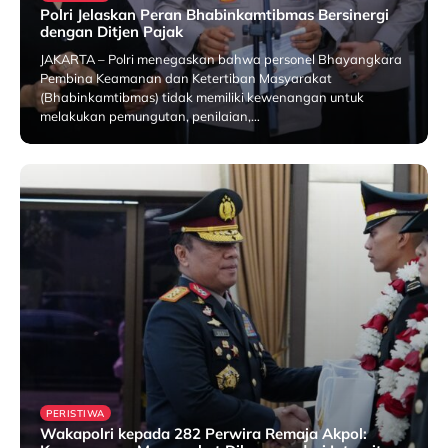
Polri Jelaskan Peran Bhabinkamtibmas Bersinergi
dengan Ditjen Pajak
JAKARTA – Polri menegaskan bahwa personel Bhayangkara
Pembina Keamanan dan Ketertiban Masyarakat
(Bhabinkamtibmas) tidak memiliki kewenangan untuk
melakukan pemungutan, penilaian,…
25 July 2026
PERISTIWA
Wakapolri kepada 282 Perwira Remaja Akpol: