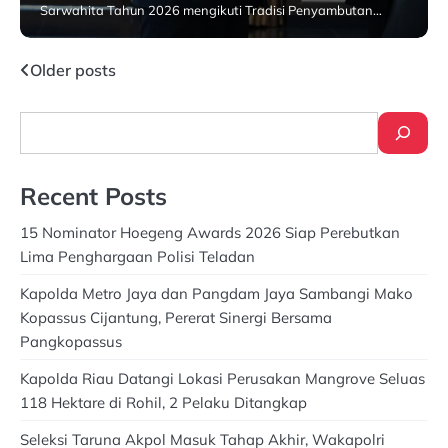
Sarwahita Tahun 2026 mengikuti Tradisi Penyambutan…
23 July 2026
Posts
Older posts
navigation
Search
Recent Posts
15 Nominator Hoegeng Awards 2026 Siap Perebutkan
Lima Penghargaan Polisi Teladan
Kapolda Metro Jaya dan Pangdam Jaya Sambangi Mako
Kopassus Cijantung, Pererat Sinergi Bersama
Pangkopassus
Kapolda Riau Datangi Lokasi Perusakan Mangrove Seluas
118 Hektare di Rohil, 2 Pelaku Ditangkap
Seleksi Taruna Akpol Masuk Tahap Akhir, Wakapolri