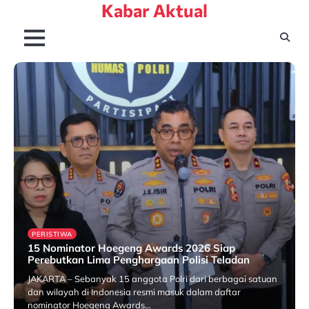
Kabar Aktual
Skip
to
content
PERISTIWA
15 Nominator Hoegeng Awards 2026 Siap
Perebutkan Lima Penghargaan Polisi Teladan
JAKARTA – Sebanyak 15 anggota Polri dari berbagai satuan
dan wilayah di Indonesia resmi masuk dalam daftar
nominator Hoegeng Awards…