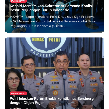
PERISTIWA
Kapolri Meresmikan Sekretariat Bersama Koalisi
Besar Perjuangan Buruh Indonesia
JAKARTA – Kapolri Jenderal Polisi Drs. Listyo Sigit Prabowo,
M.Si. Meresmikan Kantor Sekretariat Bersama Koalisi Besar
Perjuangan Buruh Indonesia (KBPBI)…
25 July 2026
PERISTIWA
Polri Jelaskan Peran Bhabinkamtibmas Bersinergi
dengan Ditjen Pajak