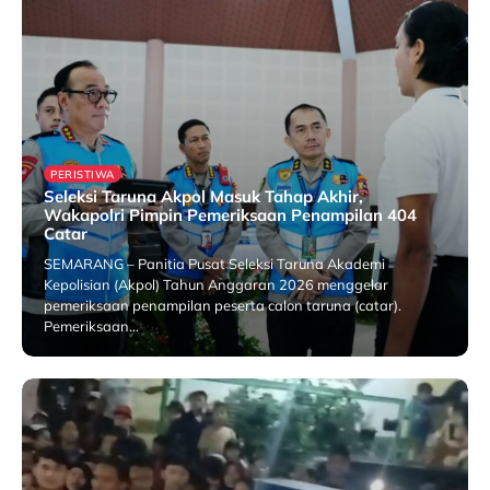
PERISTIWA
Seleksi Taruna Akpol Masuk Tahap Akhir,
Wakapolri Pimpin Pemeriksaan Penampilan 404
Catar
SEMARANG – Panitia Pusat Seleksi Taruna Akademi
Kepolisian (Akpol) Tahun Anggaran 2026 menggelar
pemeriksaan penampilan peserta calon taruna (catar).
Pemeriksaan…
25 July 2026