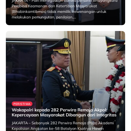
JAKARTA – Polri menegaskan bahwa personel Bhayangkara
Pembina Keamanan dan Ketertiban Masyarakat
(Bhabinkamtibmas) tidak memiliki kewenangan untuk
melakukan pemungutan, penilaian,…
25 July 2026
PERISTIWA
Wakapolri kepada 282 Perwira Remaja Akpol:
Kepercayaan Masyarakat Dibangun dari Integritas
JAKARTA – Sebanyak 282 Perwira Remaja (Paja) Akademi
Kepolisian Angkatan ke-58 Batalyon Ksatrya Hawin