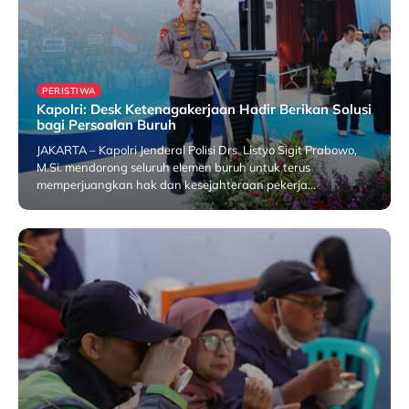
PERISTIWA
Kapolri: Desk Ketenagakerjaan Hadir Berikan Solusi
bagi Persoalan Buruh
JAKARTA – Kapolri Jenderal Polisi Drs. Listyo Sigit Prabowo,
M.Si. mendorong seluruh elemen buruh untuk terus
memperjuangkan hak dan kesejahteraan pekerja…
25 July 2026