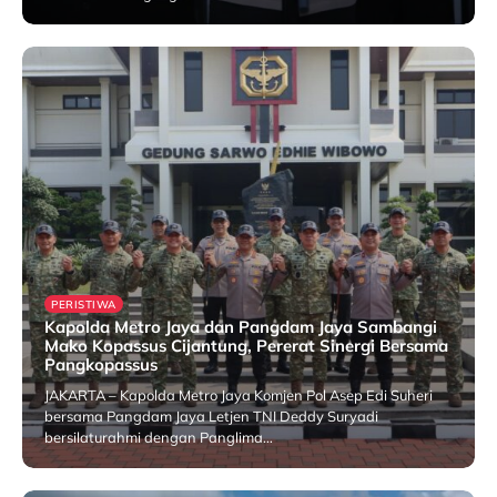
1 August 2026
PERISTIWA
Kapolda Metro Jaya dan Pangdam Jaya Sambangi
Mako Kopassus Cijantung, Pererat Sinergi Bersama
Pangkopassus
JAKARTA – Kapolda Metro Jaya Komjen Pol Asep Edi Suheri
bersama Pangdam Jaya Letjen TNI Deddy Suryadi
bersilaturahmi dengan Panglima…
25 July 2026