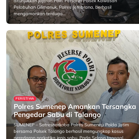
ditunjukkan jajaran Polri. Personel Polsek Kawasan
Pelabuhan Gilimanuk, Polres Jembrana, berhasil
mengamankan terduga…
31 January 2026
PERISTIWA
Polres Sumenep Amankan Tersangka
Pengedar Sabu di Talango
SUMENEP – Satresnarkoba Polres Sumenep Polda Jatim
bersama Polsek Talango berhasil mengungkap kasus
peredaran narkotika jenis sabu. Pada Selasa tanggal…