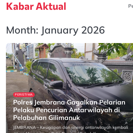
Kabar Aktual
Skip
Pe
to
content
Month:
January 2026
PERISTIWA
Polres Jembrana Gagalkan Pelarian
Pelaku Pencurian Antarwilayah di
Pelabuhan Gilimanuk
JEMBRANA – Kesigapan dan sinergi antarwilayah kembali