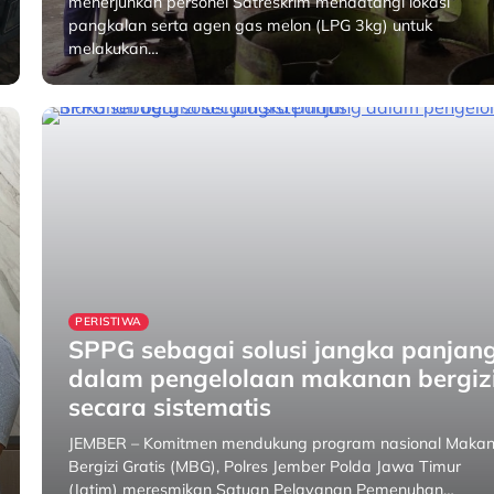
menerjunkan personel Satreskrim mendatangi lokasi
pangkalan serta agen gas melon (LPG 3kg) untuk
melakukan…
31 January 2026
PERISTIWA
SPPG sebagai solusi jangka panjan
dalam pengelolaan makanan bergiz
secara sistematis
JEMBER – Komitmen mendukung program nasional Maka
Bergizi Gratis (MBG), Polres Jember Polda Jawa Timur
(Jatim) meresmikan Satuan Pelayanan Pemenuhan…