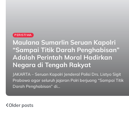
PERISTIWA
Maulana Sumarlin Seruan Kapolri
“Sampai Titik Darah Penghabisan”
Adalah Perintah Moral Hadirkan
Negara di Tengah Rakyat
JAKARTA – Seruan Kapolri Jenderal Polisi Drs. Listyo Sigit
Prabowo agar seluruh jajaran Polri berjuang “Sampai Titik
Darah Penghabisan” di…
30 January 2026
Posts
Older posts
navigation