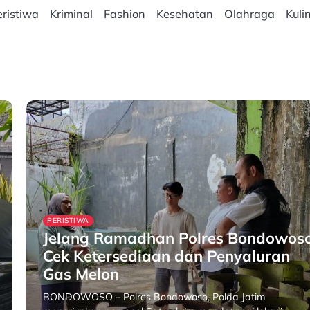
ristiwa
Kriminal
Fashion
Kesehatan
Olahraga
Kuli
PERISTIWA
Jelang Ramadhan Polres Bondowos
Cek Ketersediaan dan Penyaluran
Gas Melon
BONDOWOSO – Polres Bondowoso, Polda Jatim