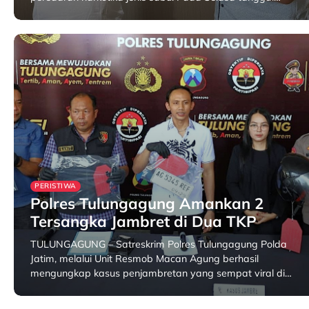
31 January 2026
PERISTIWA
Polres Tulungagung Amankan 2
Tersangka Jambret di Dua TKP
TULUNGAGUNG – Satreskrim Polres Tulungagung Polda
Jatim, melalui Unit Resmob Macan Agung berhasil
mengungkap kasus penjambretan yang sempat viral di…
31 January 2026