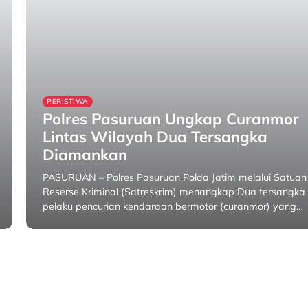
PERISTIWA
Polres Pasuruan Ungkap Curanmor
Lintas Wilayah Dua Tersangka
Diamankan
PASURUAN – Polres Pasuruan Polda Jatim melalui Satuan
Reserse Kriminal (Satreskrim) menangkap Dua tersangka
pelaku pencurian kendaraan bermotor (curanmor) yang…
30 January 2026