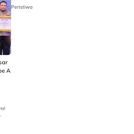
Peristiwa
sar
pe A
nal
…