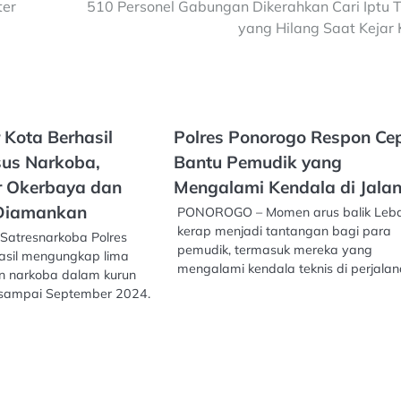
ter
510 Personel Gabungan Dikerahkan Cari Iptu 
yang Hilang Saat Kejar
r Kota Berhasil
Polres Ponorogo Respon Ce
us Narkoba,
Bantu Pemudik yang
r Okerbaya dan
Mengalami Kendala di Jala
Diamankan
PONOROGO – Momen arus balik Leb
kerap menjadi tantangan bagi para
Satresnarkoba Polres
pemudik, termasuk mereka yang
hasil mengungkap lima
mengalami kendala teknis di perjala
n narkoba dalam kurun
 sampai September 2024.