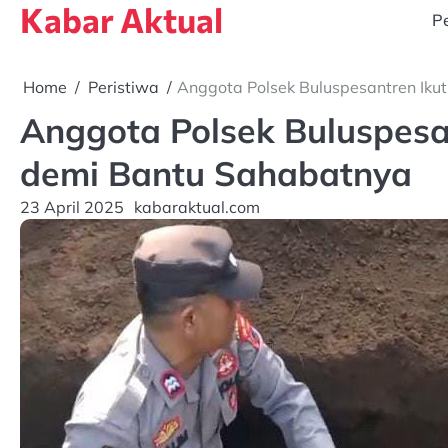
Kabar Aktual
Skip
Pe
to
content
Home
Peristiwa
Anggota Polsek Buluspesantren Ik
Anggota Polsek Buluspes
demi Bantu Sahabatnya
23 April 2025
kabaraktual.com