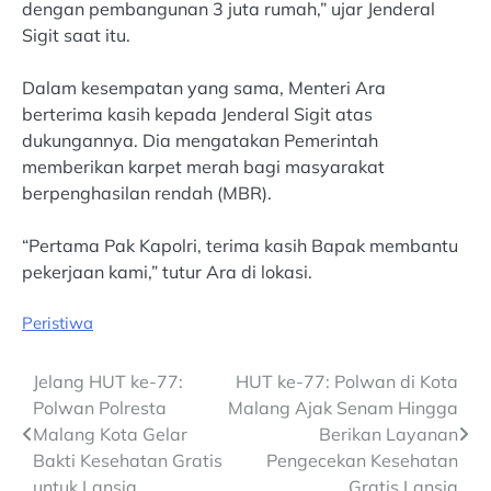
dengan pembangunan 3 juta rumah,” ujar Jenderal
Sigit saat itu.
Dalam kesempatan yang sama, Menteri Ara
berterima kasih kepada Jenderal Sigit atas
dukungannya. Dia mengatakan Pemerintah
memberikan karpet merah bagi masyarakat
berpenghasilan rendah (MBR).
“Pertama Pak Kapolri, terima kasih Bapak membantu
pekerjaan kami,” tutur Ara di lokasi.
Peristiwa
Post
Jelang HUT ke-77:
HUT ke-77: Polwan di Kota
Polwan Polresta
Malang Ajak Senam Hingga
navigation
Malang Kota Gelar
Berikan Layanan
Bakti Kesehatan Gratis
Pengecekan Kesehatan
untuk Lansia
Gratis Lansia