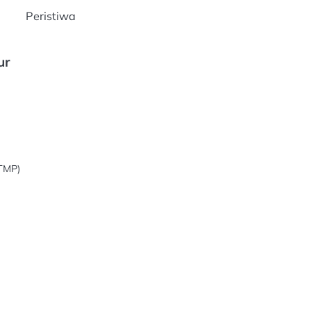
Peristiwa
ur
TMP)