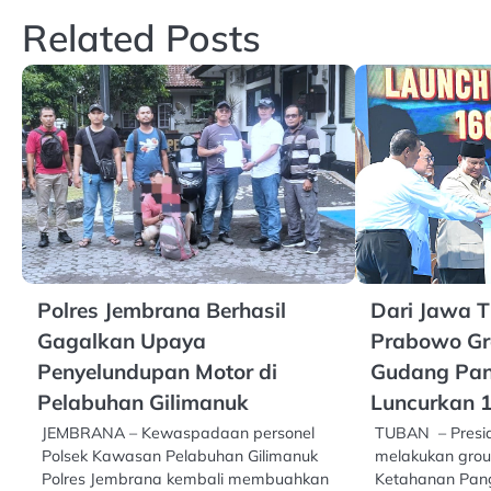
Related Posts
Polres Jembrana Berhasil
Dari Jawa T
Gagalkan Upaya
Prabowo Gr
Penyelundupan Motor di
Gudang Pan
Pelabuhan Gilimanuk
Luncurkan 
JEMBRANA – Kewaspadaan personel
TUBAN – Presi
Polsek Kawasan Pelabuhan Gilimanuk
melakukan gro
Polres Jembrana kembali membuahkan
Ketahanan Panga