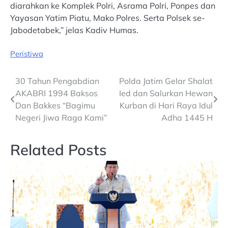
diarahkan ke Komplek Polri, Asrama Polri, Ponpes dan
Yayasan Yatim Piatu, Mako Polres. Serta Polsek se-
Jabodetabek,” jelas Kadiv Humas.
Peristiwa
Post
30 Tahun Pengabdian
Polda Jatim Gelar Shalat
AKABRI 1994 Baksos
Ied dan Salurkan Hewan
navigation
Dan Bakkes “Bagimu
Kurban di Hari Raya Idul
Negeri Jiwa Raga Kami”
Adha 1445 H
Related Posts