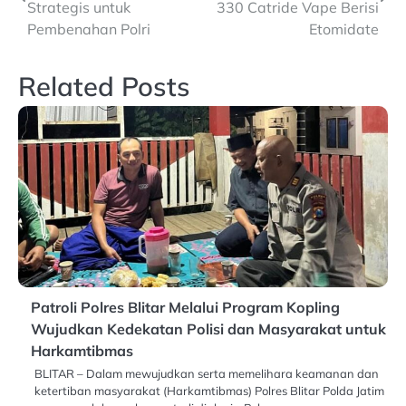
navigation
Strategis untuk
330 Catride Vape Berisi
Pembenahan Polri
Etomidate
Related Posts
Patroli Polres Blitar Melalui Program Kopling
Wujudkan Kedekatan Polisi dan Masyarakat untuk
Harkamtibmas
BLITAR – Dalam mewujudkan serta memelihara keamanan dan
ketertiban masyarakat (Harkamtibmas) Polres Blitar Polda Jatim