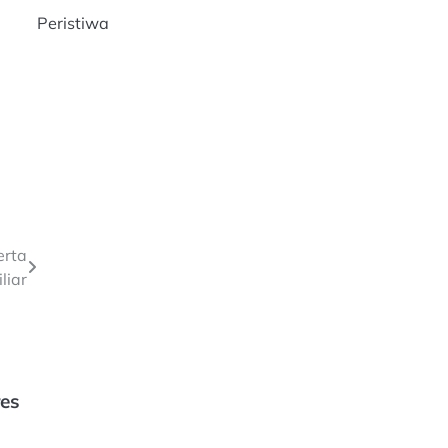
Peristiwa
erta
liar
res