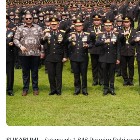
SUKABUMI –
Sebanyak 1.848 Perwira Polri res