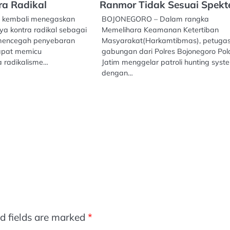
ra Radikal
Ranmor Tidak Sesuai Spekt
i kembali menegaskan
BOJONEGORO – Dalam rangka
ya kontra radikal sebagai
Memelihara Keamanan Ketertiban
 mencegah penyebaran
Masyarakat(Harkamtibmas), petuga
pat memicu
gabungan dari Polres Bojonegoro Po
 radikalisme…
Jatim menggelar patroli hunting syst
dengan…
d fields are marked
*