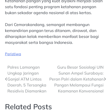
Ketahanan pangan yang kuat diyakini menjadi salah
satu fondasi penting program ketahanan pangan
bukan sekadar agenda nasional di atas kertas.
Dari Cemorokandang, semangat membangun
kemandirian pangan terus ditanam, dirawat, dan
diharapkan kelak memberikan manfaat besar bagi
masyarakat serta bangsa Indonesia.
Peristiwa
Post
Polres Lamongan
Guru Besar Sosiologi UIN
Ungkap Jaringan
Sunan Ampel Surabaya:
navigation
Ganjal ATM Lintas
Peran Polri dalam Ketahanan
Daerah, 5 Tersangka
Pangan Melampaui Fungsi
Residivis Diamankan
Keamanan Konvensional
Related Posts