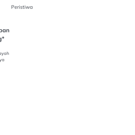
Peristiwa
pan
g*
layah
nya