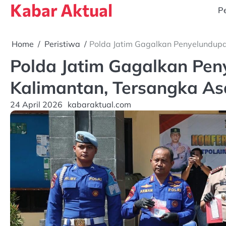
Kabar Aktual
Skip
Pe
to
content
Home
Peristiwa
Polda Jatim Gagalkan Penyelundupa
Polda Jatim Gagalkan Pen
Kalimantan, Tersangka As
24 April 2026
kabaraktual.com