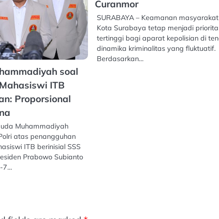
Curanmor
SURABAYA – Keamanan masyarakat
Kota Surabaya tetap menjadi priorita
tertinggi bagi aparat kepolisian di te
dinamika kriminalitas yang fluktuatif.
Berdasarkan…
hammadiyah soal
Mahasiswi ITB
n: Proporsional
ana
muda Muhammadiyah
Polri atas penangguhan
siswi ITB berinisial SSS
residen Prabowo Subianto
e-7…