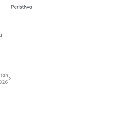
Peristiwa
u
atan
2026