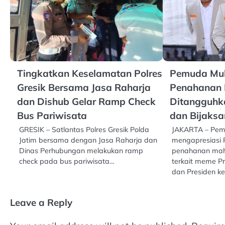
Tingkatkan Keselamatan Polres
Pemuda Mu
Gresik Bersama Jasa Raharja
Penahanan 
dan Dishub Gelar Ramp Check
Ditangguhka
Bus Pariwisata
dan Bijaks
GRESIK – Satlantas Polres Gresik Polda
JAKARTA – Pe
Jatim bersama dengan Jasa Raharja dan
mengapresiasi 
Dinas Perhubungan melakukan ramp
penahanan maha
check pada bus pariwisata…
terkait meme P
dan Presiden k
Leave a Reply