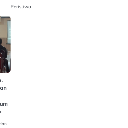
Peristiwa
s,
kan
kum
a
 dan