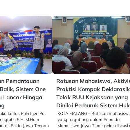
kan Pemantauan
Ratusan Mahasiswa, Aktivi
Balik, Sistem One
Praktisi Kompak Deklarasi
u Lancar Hingga
Tolak RUU Kejaksaan yang
ng
Dinilai Perburuk Sistem Hu
rlantas Polri Irjen Pol.
KOTA MALANG – Ratusan mahasisw
onugroho S.H, M.Hum
yang tergabung dalam Pemuda
lantas Polda Jawa Tengah
Mahasiswa Jawa Timur gelar diskusi