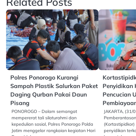
Related Posts
Polres Ponorogo Kurangi
Kortastipid
Sampah Plastik Salurkan Paket
Penyidikan 
Daging Qurban Pakai Daun
Pencucian U
Pisang
Pembiayaan
PONOROGO – Dalam semangat
JAKARTA, (31/0
mempererat tali silaturahmi dan
Pemberantasan 
kepedulian sosial, Polres Ponorogo Polda
(Kortastipidkor)
Jatim menggelar rangkaian kegiatan Hari
penyidikan terk