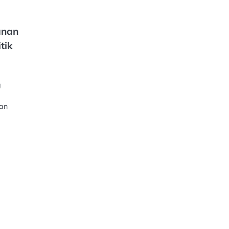
anan
tik
s
g
aan