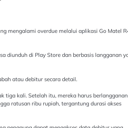
ng mengalami overdue melalui aplikasi Go Matel R4
isa diunduh di Play Store dan berbasis langganan y
bah atau debitur secara detail.
k tiga kali. Setelah itu, mereka harus berlangganan
ngga ratusan ribu rupiah, tergantung durasi akses
ama pengguna dapat mengakses data debitur yang