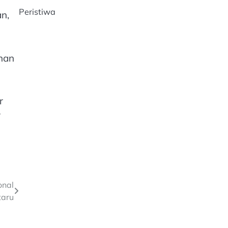
Peristiwa
n,
nan
r
r
onal
taru