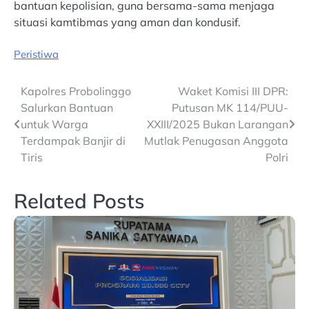
bantuan kepolisian, guna bersama-sama menjaga
situasi kamtibmas yang aman dan kondusif.
Peristiwa
Post
Kapolres Probolinggo
Waket Komisi III DPR:
Salurkan Bantuan
Putusan MK 114/PUU-
navigation
untuk Warga
XXIII/2025 Bukan Larangan
Terdampak Banjir di
Mutlak Penugasan Anggota
Tiris
Polri
Related Posts