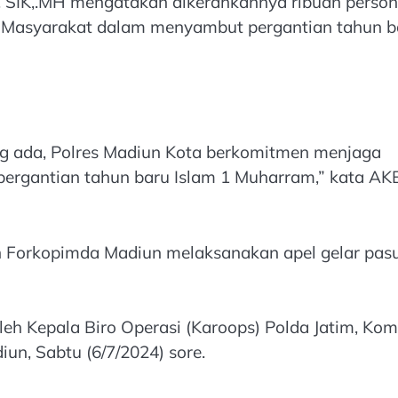
 SIK,.MH mengatakan dikerahkannya ribuan person
 Masyarakat dalam menyambut pergantian tahun b
ng ada, Polres Madiun Kota berkomitmen menjaga
pergantian tahun baru Islam 1 Muharram,” kata AK
n Forkopimda Madiun melaksanakan apel gelar pas
leh Kepala Biro Operasi (Karoops) Polda Jatim, Ko
iun, Sabtu (6/7/2024) sore.