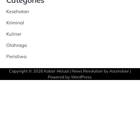
Categories
Kesehatan
Kriminal
Kuliner
Olahraga
Peristiwa
Copyright © 2026
Kabar Aktual
| News Revolution by
Ascendoor
|
Powered by
WordPress
.