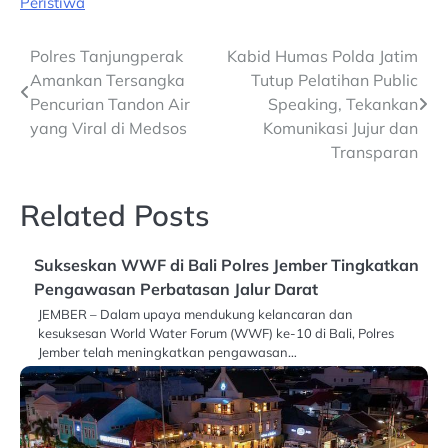
Peristiwa
Post
Polres Tanjungperak
Kabid Humas Polda Jatim
Amankan Tersangka
Tutup Pelatihan Public
navigation
Pencurian Tandon Air
Speaking, Tekankan
yang Viral di Medsos
Komunikasi Jujur dan
Transparan
Related Posts
Sukseskan WWF di Bali Polres Jember Tingkatkan
Pengawasan Perbatasan Jalur Darat
JEMBER – Dalam upaya mendukung kelancaran dan
kesuksesan World Water Forum (WWF) ke-10 di Bali, Polres
Jember telah meningkatkan pengawasan…