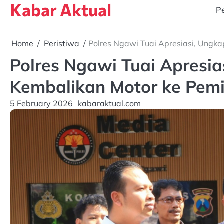
Kabar Aktual
Skip
Pe
to
content
Home
Peristiwa
Polres Ngawi Tuai Apresiasi, Ungka
Polres Ngawi Tuai Apresi
Kembalikan Motor ke Pemil
5 February 2026
kabaraktual.com