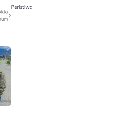
Peristiwa
olda
Umum