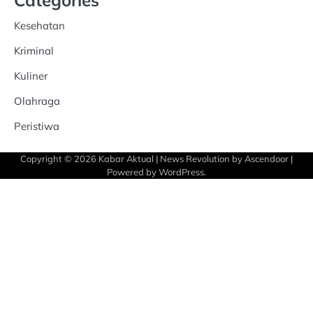
Categories
Kesehatan
Kriminal
Kuliner
Olahraga
Peristiwa
Copyright © 2026
Kabar Aktual
| News Revolution by
Ascendoor
|
Powered by
WordPress
.