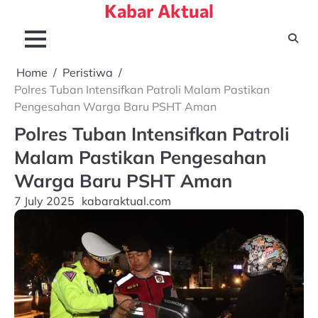
Kabar Aktual
Skip
to
content
Home
Peristiwa
Polres Tuban Intensifkan Patroli Malam Pastikan
Pengesahan Warga Baru PSHT Aman
Polres Tuban Intensifkan Patroli
Malam Pastikan Pengesahan
Warga Baru PSHT Aman
7 July 2025
kabaraktual.com