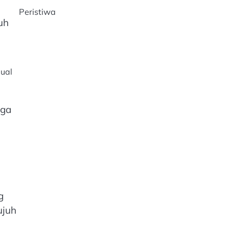
Peristiwa
uh
jual
uga
g
ujuh