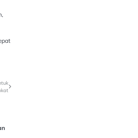
n,
epat
ntuk
kat
an