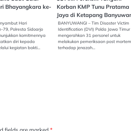
ri Bhayangkara ke-
Korban KMP Tunu Pratama
Jaya di Ketapang Banyuwa
nyambut Hari
BANYUWANGI – Tim Disaster Victim
79, Polresta Sidoarjo
Identification (DVI) Polda Jawa Timur
nunjukkan komitmennya
mengerahkan 31 personel untuk
tkan diri kepada
melakukan pemeriksaan post morte
alui kegiatan bakti…
terhadap jenazah…
d fields are marked
*