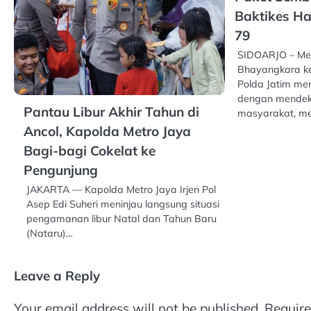
Baktikes Ha
79
SIDOARJO – Me
Bhayangkara ke-
Polda Jatim me
dengan mendeka
Pantau Libur Akhir Tahun di
masyarakat, mel
Ancol, Kapolda Metro Jaya
Bagi-bagi Cokelat ke
Pengunjung
JAKARTA — Kapolda Metro Jaya Irjen Pol
Asep Edi Suheri meninjau langsung situasi
pengamanan libur Natal dan Tahun Baru
(Nataru)…
Leave a Reply
Your email address will not be published.
Require