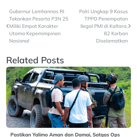
Post
Gubernur Lemhannas RI
Polri Ungkap 9 Kasus
Tekankan Peserta P3N 25
TPPO Penempatan
navigation
Miliki Empat Karakter
Ilegal PMI di Kaltara,
Utama Kepemimpinan
82 Korban
Nasional
Diselamatkan
Related Posts
Pastikan Yalimo Aman dan Damai, Satgas Ops