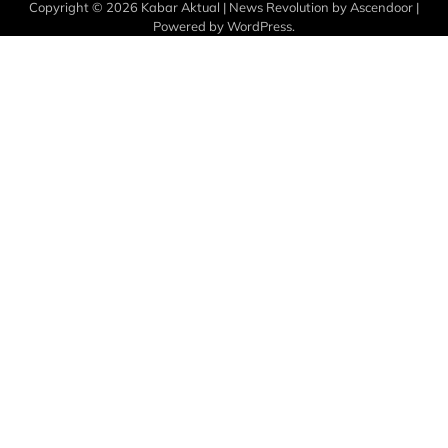
Copyright © 2026
Kabar Aktual
| News Revolution by
Ascendoor
|
Powered by
WordPress
.