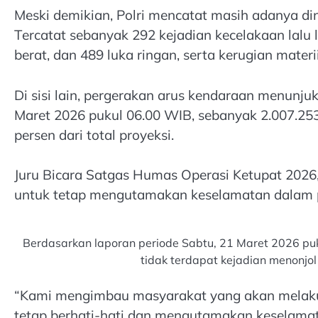
Meski demikian, Polri mencatat masih adanya din
Tercatat sebanyak 292 kejadian kecelakaan lalu l
berat, dan 489 luka ringan, serta kerugian materi
Di sisi lain, pergerakan arus kendaraan menunj
Maret 2026 pukul 06.00 WIB, sebanyak 2.007.253 
persen dari total proyeksi.
Juru Bicara Satgas Humas Operasi Ketupat 202
untuk tetap mengutamakan keselamatan dalam pe
Berdasarkan laporan periode Sabtu, 21 Maret 2026 pu
tidak terdapat kejadian menonj
“Kami mengimbau masyarakat yang akan melakuka
tetap berhati-hati dan mengutamakan keselamatan