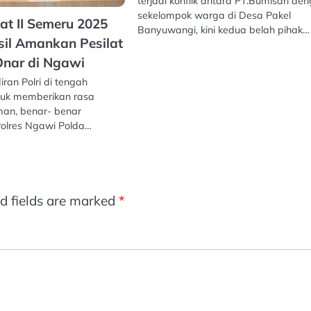
terjadi konflik antara PT.Bumisari de
sekelompok warga di Desa Pakel
at II Semeru 2025
Banyuwangi, kini kedua belah pihak…
asil Amankan Pesilat
Onar di Ngawi
an Polri di tengah
tuk memberikan rasa
an, benar- benar
Polres Ngawi Polda…
d fields are marked
*