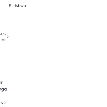
Peristiwa
Stok
aran
ri
arga
anya