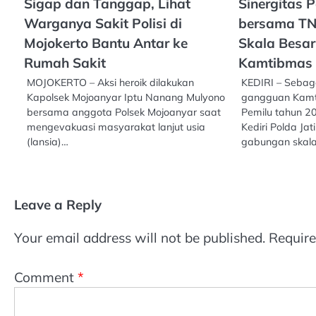
Sigap dan Tanggap, Lihat
Sinergitas P
Warganya Sakit Polisi di
bersama TNI
Mojokerto Bantu Antar ke
Skala Besar
Rumah Sakit
Kamtibmas 
MOJOKERTO – Aksi heroik dilakukan
KEDIRI – Sebaga
Kapolsek Mojoanyar Iptu Nanang Mulyono
gangguan Kam
bersama anggota Polsek Mojoanyar saat
Pemilu tahun 2
mengevakuasi masyarakat lanjut usia
Kediri Polda Ja
(lansia)…
gabungan skal
Leave a Reply
Your email address will not be published.
Require
Comment
*