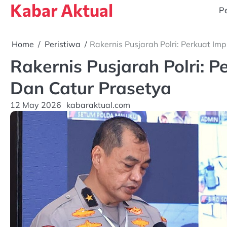
Kabar Aktual
Skip
Pe
to
content
Home
Peristiwa
Rakernis Pusjarah Polri: Perkuat Im
Rakernis Pusjarah Polri: P
Dan Catur Prasetya
12 May 2026
kabaraktual.com