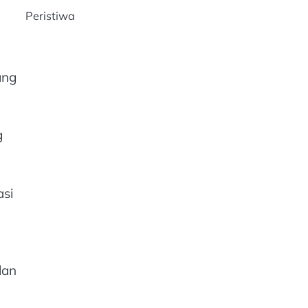
Peristiwa
ang
g
asi
dan