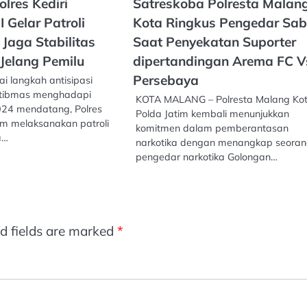
olres Kediri
Satreskoba Polresta Malan
 Gelar Patroli
Kota Ringkus Pengedar Sa
 Jaga Stabilitas
Saat Penyekatan Suporter
Jelang Pemilu
dipertandingan Arema FC V
Persebaya
i langkah antisipasi
tibmas menghadapi
KOTA MALANG – Polresta Malang Ko
024 mendatang, Polres
Polda Jatim kembali menunjukkan
tim melaksanakan patroli
komitmen dalam pemberantasan
a…
narkotika dengan menangkap seora
pengedar narkotika Golongan…
d fields are marked
*