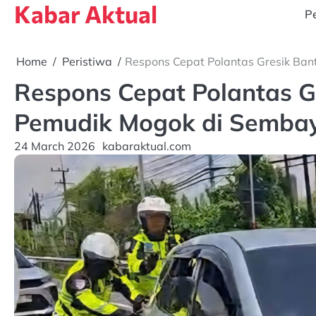
Kabar Aktual
Skip
Pe
to
content
Home
Peristiwa
Respons Cepat Polantas Gresik Ba
Respons Cepat Polantas G
Pemudik Mogok di Semba
24 March 2026
kabaraktual.com