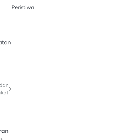
Peristiwa
n
atan
 dan
kat
ran
n