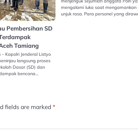
menjenguk sejumlah anggota Polri y
mengalami luka saat mengamankan 
unjuk rasa. Para personel yang dira
jau Pembersihan SD
 Terdampak
 Aceh Tamiang
 Kapolri Jenderal Listyo
meninjau langsung proses
kolah Dasar (SD) dan
erdampak bencana…
d fields are marked
*