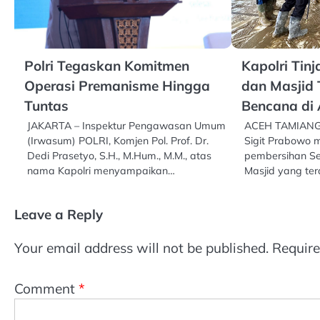
Polri Tegaskan Komitmen
Kapolri Tin
Operasi Premanisme Hingga
dan Masjid
Tuntas
Bencana di
JAKARTA – Inspektur Pengawasan Umum
ACEH TAMIANG –
(Irwasum) POLRI, Komjen Pol. Prof. Dr.
Sigit Prabowo 
Dedi Prasetyo, S.H., M.Hum., M.M., atas
pembersihan Se
nama Kapolri menyampaikan…
Masjid yang t
Leave a Reply
Your email address will not be published.
Require
Comment
*