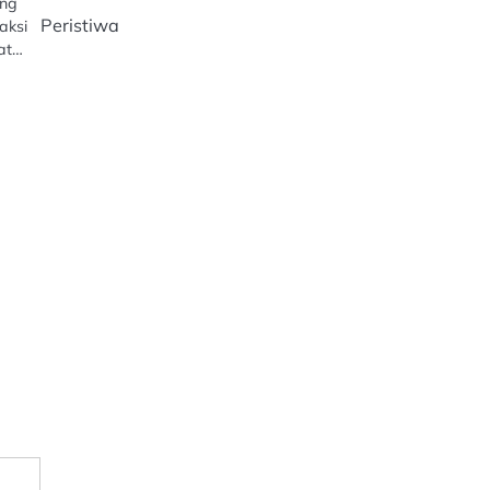
ang
Peristiwa
aksi
wat…