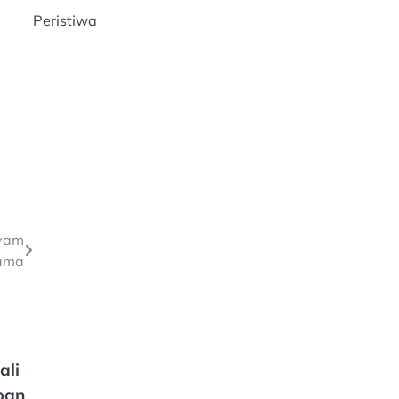
Peristiwa
Ayam
Sama
ali
pan