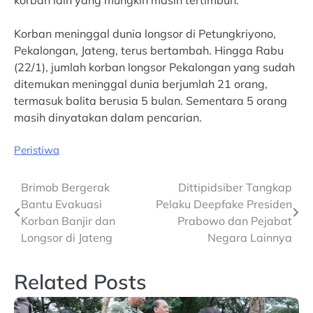
Korban meninggal dunia longsor di Petungkriyono,
Pekalongan, Jateng, terus bertambah. Hingga Rabu
(22/1), jumlah korban longsor Pekalongan yang sudah
ditemukan meninggal dunia berjumlah 21 orang,
termasuk balita berusia 5 bulan. Sementara 5 orang
masih dinyatakan dalam pencarian.
Peristiwa
Post
Brimob Bergerak
Dittipidsiber Tangkap
Bantu Evakuasi
Pelaku Deepfake Presiden
navigation
Korban Banjir dan
Prabowo dan Pejabat
Longsor di Jateng
Negara Lainnya
Related Posts