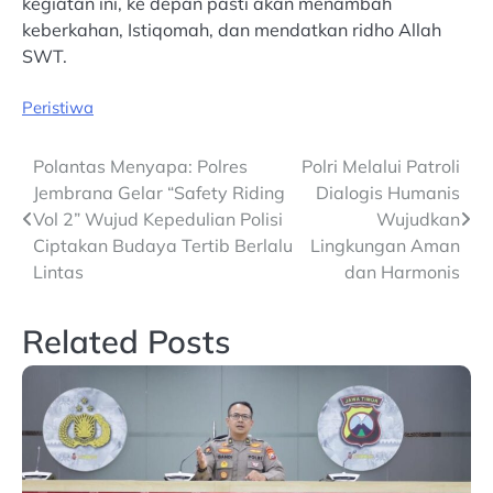
kegiatan ini, ke depan pasti akan menambah
keberkahan, Istiqomah, dan mendatkan ridho Allah
SWT.
Peristiwa
Post
Polantas Menyapa: Polres
Polri Melalui Patroli
Jembrana Gelar “Safety Riding
Dialogis Humanis
navigation
Vol 2” Wujud Kepedulian Polisi
Wujudkan
Ciptakan Budaya Tertib Berlalu
Lingkungan Aman
Lintas
dan Harmonis
Related Posts