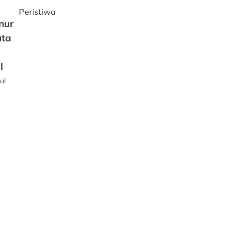
Peristiwa
nur
uta
l
ol