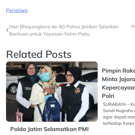
Peristiwa
Post
Hari Bhayangkara ke-80 Polres Jember Salurkan
P
Bantuan untuk Yayasan Yatim Piatu
navigation
Related Posts
Pimpin Rake
Minta Jajar
Kepercayaa
Polri
SURABAYA – Kad
Sandi Nugroho 
agar dapat men
terhadap Korps
Polda Jatim Selamatkan PMI