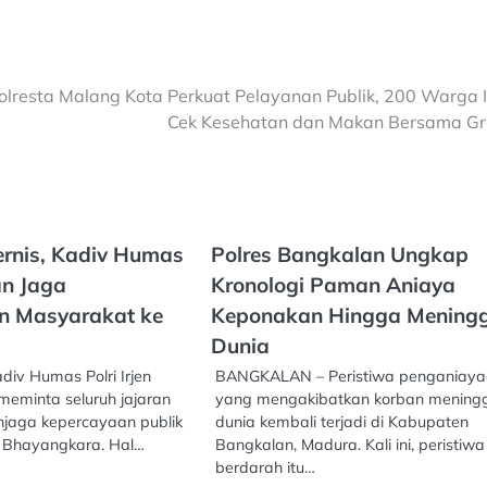
olresta Malang Kota Perkuat Pelayanan Publik, 200 Warga I
Cek Kesehatan dan Makan Bersama Gr
rnis, Kadiv Humas
Polres Bangkalan Ungkap
an Jaga
Kronologi Paman Aniaya
n Masyarakat ke
Keponakan Hingga Mening
Dunia
iv Humas Polri Irjen
BANGKALAN – Peristiwa penganiay
meminta seluruh jajaran
yang mengakibatkan korban mening
jaga kepercayaan publik
dunia kembali terjadi di Kabupaten
 Bhayangkara. Hal…
Bangkalan, Madura. Kali ini, peristiwa
berdarah itu…