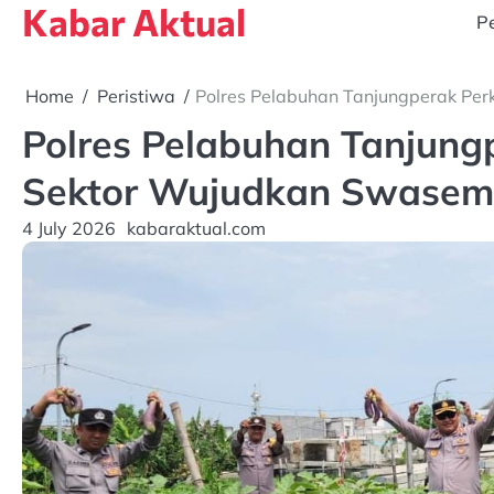
Kabar Aktual
Skip
Pe
to
content
Home
Peristiwa
Polres Pelabuhan Tanjungperak Pe
Polres Pelabuhan Tanjungp
Sektor Wujudkan Swase
4 July 2026
kabaraktual.com