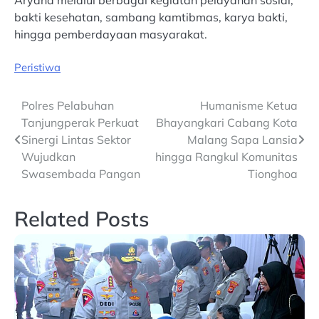
Aryana melalui berbagai kegiatan pelayanan sosial,
bakti kesehatan, sambang kamtibmas, karya bakti,
hingga pemberdayaan masyarakat.
Peristiwa
Post
Polres Pelabuhan
Humanisme Ketua
Tanjungperak Perkuat
Bhayangkari Cabang Kota
navigation
Sinergi Lintas Sektor
Malang Sapa Lansia
Wujudkan
hingga Rangkul Komunitas
Swasembada Pangan
Tionghoa
Related Posts