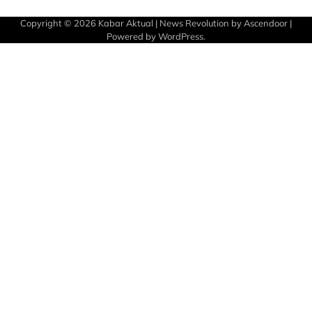
Copyright © 2026
Kabar Aktual
| News Revolution by
Ascendoor
|
Powered by
WordPress
.